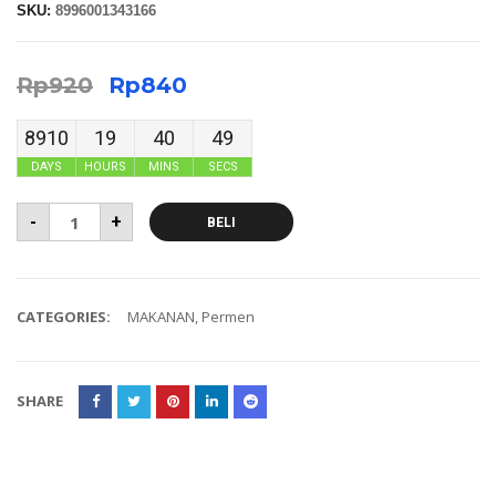
SKU:
8996001343166
Rp
920
Rp
840
8910
19
40
49
DAYS
HOURS
MINS
SECS
-
+
BELI
CATEGORIES:
MAKANAN
,
Permen
SHARE