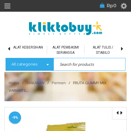
Rp
0
L
ALAT KEBERSIHAN
ALAT PEMBASMI
ALAT TULIS /
SERANGGA
STABILO
All categories
Home
/
MAKANAN
/
Permen
/
FRUTA GUMMY MIX
VARIANTS...
-9%