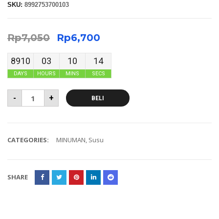
SKU:
8992753700103
Rp
7,050
Rp
6,700
8910
03
10
14
DAYS
HOURS
MINS
SECS
-
+
BELI
CATEGORIES:
MINUMAN
,
Susu
SHARE