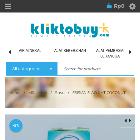
Rp
0
LU
AIR MINERAL
ALAT KEBERSIHAN
ALAT PEMBASMI
SERANGGA
All categories
Home
/
MINUMAN
/
Susu
/
FRISIAN FLAG UHT COCONUT...
-5%