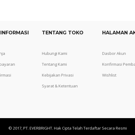
 INFORMASI
TENTANG TOKO
HALAMAN A
nja
Hubungi Kami
Dasbor Akun
bayaran
Tentang Kami
Konfirmasi Pemb
irmasi
Kebijakan Privasi
Wishlist
Syarat & Ketentuan
© 2017, PT. EVERBRIGHT. Hak Cipta Telah Terdaftar Secara Resmi