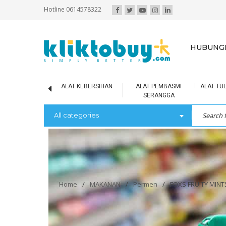
Hotline 0614578322
HUBUNGI
IR MINERAL
ALAT KEBERSIHAN
ALAT PEMBASMI
ALAT TUL
SERANGGA
All categories
Home
/
MAKANAN
/
Permen
/
FOXS FRUITY MINTS