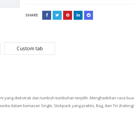
Rp
108,780
Rp
13,79
SHARE
Rp
87,024
Rp
10,53
MASKER SENSI 3- LAPIS HEADLOOP
Rp
93,850
Rp
22,2
Custom tab
Rp
18,23
i yang diekstrak dari tumbuh-tumbuhan terpilih. Menghadirkan rasa buah
sedia dalam kemasan Single, Stickpack yang praktis, Bag, dan Tin (Kaleng)