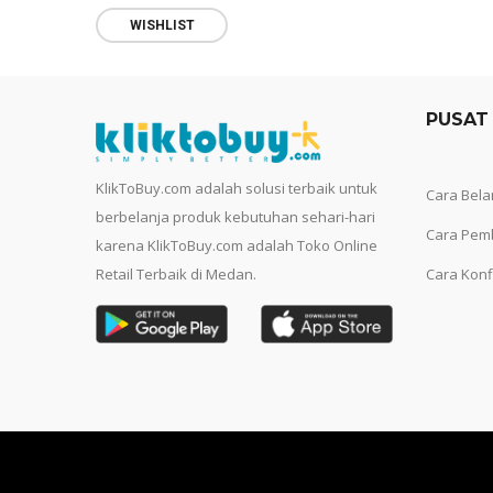
WISHLIST
PUSAT
KlikToBuy.com adalah solusi terbaik untuk
Cara Bela
berbelanja produk kebutuhan sehari-hari
Cara Pem
karena KlikToBuy.com adalah Toko Online
Retail Terbaik di Medan.
Cara Konf