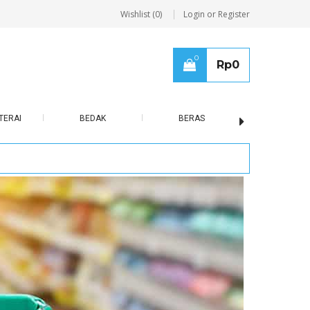
Wishlist (0)
Login or Register
0
Rp
0
TERAI
BEDAK
BERAS
BISCUIT / B