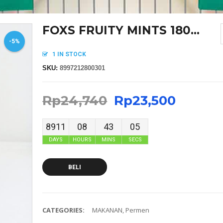
FOXS FRUITY MINTS 180...
-5%
1 IN STOCK
SKU:
8997212800301
Rp
24,740
Rp
23,500
8911
08
43
05
DAYS
HOURS
MINS
SECS
BELI
CATEGORIES:
MAKANAN
,
Permen
MASKER SENSI HEADLOOP WANITA