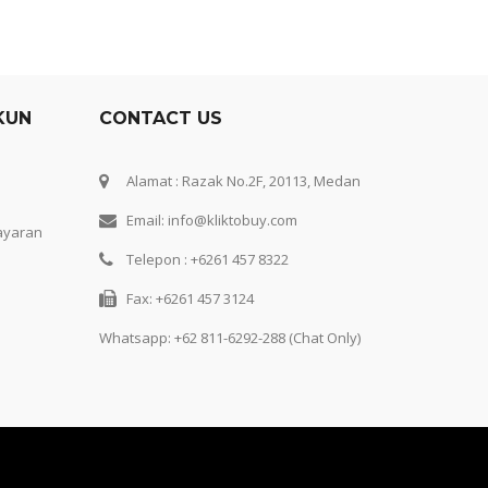
KUN
CONTACT US
Alamat : Razak No.2F, 20113, Medan
Email: info@kliktobuy.com
ayaran
Telepon : +6261 457 8322
Fax: +6261 457 3124
Whatsapp:
+62 811-6292-288 (Chat Only)