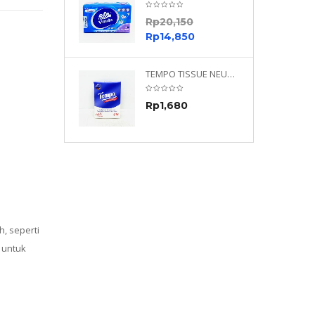
0
Rp
20,150
0
Rp
14,850
TEMPO NEUTRAL 4 PLY 480 PLY
TEMPO TISSUE NEUTRAL PETIT 4PLY
70
Rp
1,680
0
, seperti
 untuk