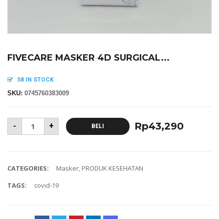
FIVECARE MASKER 4D SURGICAL...
58 IN STOCK
SKU:
0745760383009
Rp
43,290
-
+
BELI
CATEGORIES:
Masker
,
PRODUK KESEHATAN
TAGS:
covid-19