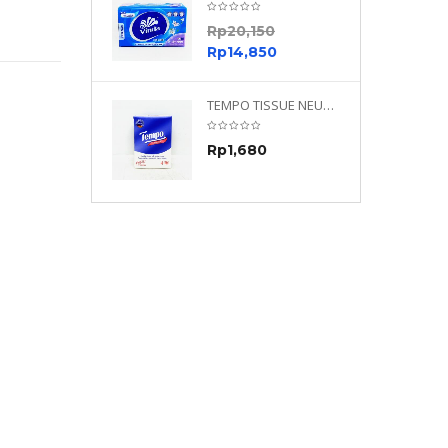
0
Rp
20,150
0
Rp
14,850
TEMPO NEUTRAL 4 PLY 480 PLY
TEMPO TISSUE NEUTRAL PETIT 4PLY
70
Rp
1,680
0