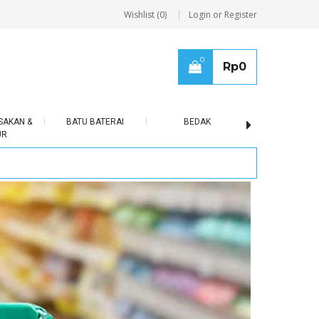
Wishlist (0)
Login or Register
0
Rp
0
SAKAN &
BATU BATERAI
BEDAK
BERAS
UR