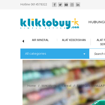
Hotline 0614578322
HUBUNGI
SCUIT / BOLU
AIR MINERAL
ALAT KEBERSIHAN
ALAT 
SE
All categories
Home
/
MAKANAN
/
Cereal
/
ENERGEN VANILLA P