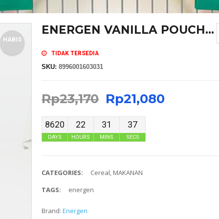
ENERGEN VANILLA POUCH...
HABIS
TIDAK TERSEDIA
SKU:
8996001603031
Rp
23,170
Rp
21,080
8620
22
31
37
DAYS
HOURS
MINS
SECS
CATEGORIES:
Cereal
,
MAKANAN
TAGS:
energen
Brand:
Energen
MASKER SENSI HEADLOOP WANITA