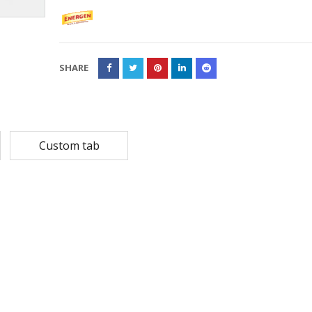
Rp
108,780
Rp
13,79
Rp
87,024
Rp
10,53
SHARE
MASKER SENSI 3- LAPIS HEADLOOP
Rp
93,850
Rp
22,2
Rp
18,23
Custom tab