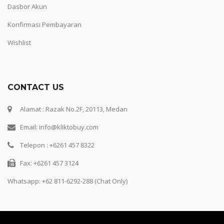
Dasbor Akun
Konfirmasi Pembayaran
Wishlist
CONTACT US
Alamat : Razak No.2F, 20113, Medan
Email: info@kliktobuy.com
Telepon : +6261 457 8322
Fax: +6261 457 3124
Whatsapp:
+62 811-6292-288 (Chat Only)