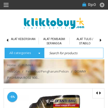
Rp
0
L
ALAT KEBERSIHAN
ALAT PEMBASMI
ALAT TULIS /
SERANGGA
STABILO
All categories
Home
/
RUMAH
TANGGA
/
Pelembut/Pengharum/Pelicin
/
DOWNY
PASHMINA ROSE 900...
-5%