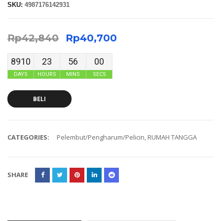
SKU:
4987176142931
Rp
42,840
Rp
40,700
8910
23
56
00
DAYS
HOURS
MINS
SECS
BELI
CATEGORIES:
Pelembut/Pengharum/Pelicin
,
RUMAH TANGGA
SHARE