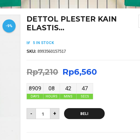
DETTOL PLESTER KAIN
ELASTIS...
-9%
5 IN STOCK
SKU:
8993560157517
Rp
7,210
Rp
6,560
8909
08
42
46
DAYS
HOURS
MINS
SECS
-
+
BELI
MASKER SENSI HEADLOOP WANITA