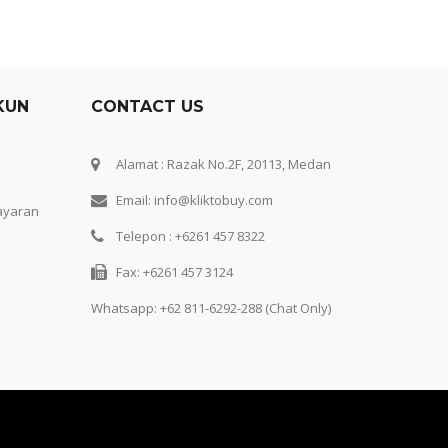
KUN
CONTACT US
Alamat : Razak No.2F, 20113, Medan
Email: info@kliktobuy.com
ayaran
Telepon : +6261 457 8322
Fax: +6261 457 3124
Whatsapp:
+62 811-6292-288 (Chat Only)