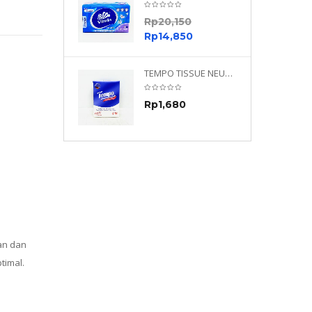
0
Rp
20,150
0
Rp
14,850
TEMPO NEUTRAL 4 PLY 480 PLY
TEMPO TISSUE NEUTRAL PETIT 4PLY
70
Rp
1,680
0
ran dan
timal.