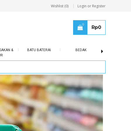
Wishlist (0)
Login or Register
0
Rp
0
SAKAN &
BATU BATERAI
BEDAK
BERAS
UR