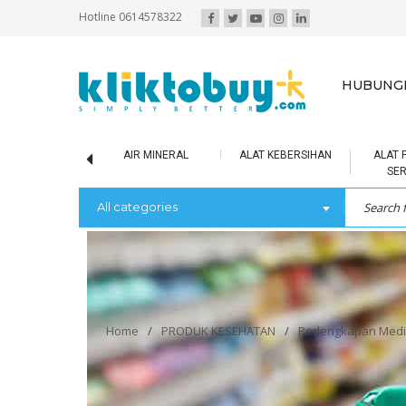
Hotline 0614578322
HUBUNGI
SCUIT / BOLU
AIR MINERAL
ALAT KEBERSIHAN
ALAT 
SE
All categories
Home
/
PRODUK KESEHATAN
/
Perlengkapan Medi