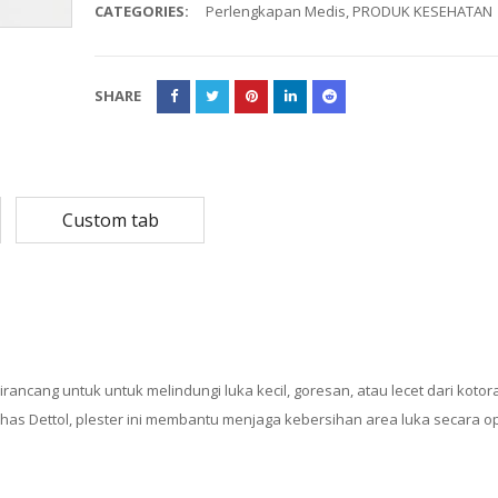
CATEGORIES:
Perlengkapan Medis
,
PRODUK KESEHATAN
Rp
108,780
Rp
13,79
Rp
87,024
Rp
10,53
SHARE
MASKER SENSI 3- LAPIS HEADLOOP
Rp
93,850
Rp
22,2
Rp
18,23
Custom tab
irancang untuk untuk melindungi luka kecil, goresan, atau lecet dari koto
 khas Dettol, plester ini membantu menjaga kebersihan area luka secara op