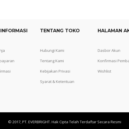
 INFORMASI
TENTANG TOKO
HALAMAN A
nja
Hubungi Kami
Dasbor Akun
bayaran
Tentang Kami
Konfirmasi Pemb
irmasi
Kebijakan Privasi
Wishlist
Syarat & Ketentuan
© 2017, PT. EVERBRIGHT. Hak Cipta Telah Terdaftar Secara Resmi