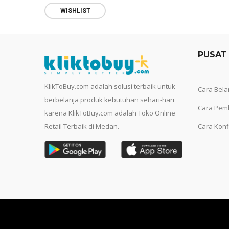
WISHLIST
PUSAT
KlikToBuy.com adalah solusi terbaik untuk
Cara Bela
berbelanja produk kebutuhan sehari-hari
Cara Pem
karena KlikToBuy.com adalah Toko Online
Retail Terbaik di Medan.
Cara Konf