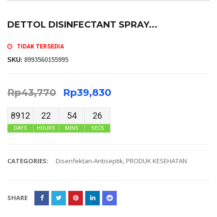
DETTOL DISINFECTANT SPRAY...
TIDAK TERSEDIA
SKU:
8993560155995
Rp
43,770
Rp
39,830
8912
22
54
26
DAYS
HOURS
MINS
SECS
CATEGORIES:
Disenfektan-Antiseptik
,
PRODUK KESEHATAN
SHARE