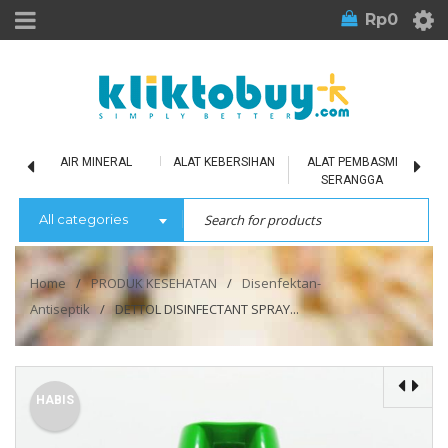
Rp
0
LU
AIR MINERAL
ALAT KEBERSIHAN
ALAT PEMBASMI
SERANGGA
All categories
Home
/
PRODUK KESEHATAN
/
Disenfektan-
Antiseptik
/
DETTOL DISINFECTANT SPRAY...
HABIS