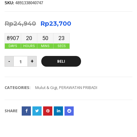
SKU:
4891338040747
Rp
24,940
Rp
23,700
8907
20
50
23
DAYS
HOURS
MINS
SECS
-
+
BELI
CATEGORIES:
Mulut & Gigi
,
PERAWATAN PRIBADI
SHARE