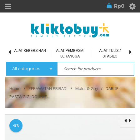
Rp
0
L
ALAT KEBERSIHAN
ALAT PEMBASMI
ALAT TULIS /
SERANGGA
STABILO
All categories
Home
/
PERAWATAN PRIBADI
/
Mulut & Gigi
/
DARLIE
PASTA GIGI DOUBLE...
-5%