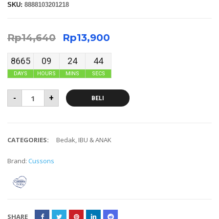
SKU:
8888103201218
Rp
14,640
Rp
13,900
8665
09
24
44
DAYS
HOURS
MINS
SECS
-
+
BELI
CATEGORIES:
Bedak
,
IBU & ANAK
Brand:
Cussons
SHARE