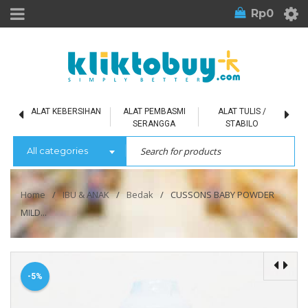
Rp
0
L
ALAT KEBERSIHAN
ALAT PEMBASMI
ALAT TULIS /
SERANGGA
STABILO
All categories
Home
/
IBU & ANAK
/
Bedak
/
CUSSONS BABY POWDER
MILD...
-5%