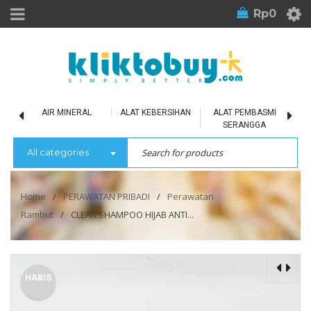
Rp
0
LU
AIR MINERAL
ALAT KEBERSIHAN
ALAT PEMBASMI
SERANGGA
All categories
Home
/
PERAWATAN PRIBADI
/
Perawatan
Rambut
/
CLEAR SHAMPOO HIJAB ANTI...
HABIS