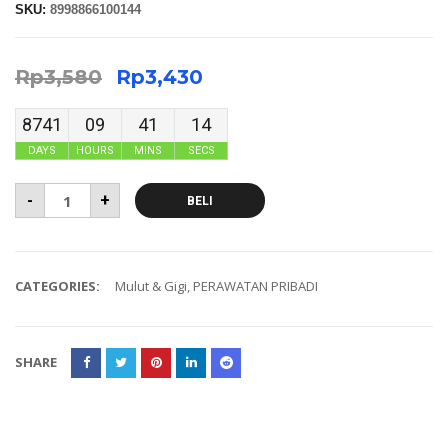
SKU:
8998866100144
Rp
3,580
Rp
3,430
8741
09
41
14
DAYS
HOURS
MINS
SECS
-
+
BELI
CATEGORIES:
Mulut & Gigi
,
PERAWATAN PRIBADI
SHARE