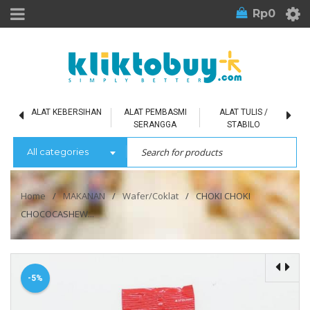
Rp
0
L
ALAT KEBERSIHAN
ALAT PEMBASMI
ALAT TULIS /
SERANGGA
STABILO
All categories
Home
/
MAKANAN
/
Wafer/Coklat
/
CHOKI CHOKI
CHOCOCASHEW...
-5%