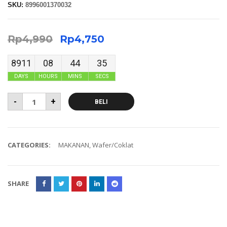
SKU:
8996001370032
Rp
4,990
Rp
4,750
8911
08
44
34
DAYS
HOURS
MINS
SECS
-
+
BELI
CATEGORIES:
MAKANAN
,
Wafer/Coklat
SHARE