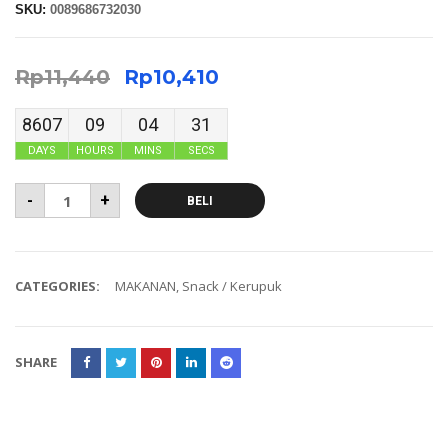
SKU:
0089686732030
Rp
11,440
Rp
10,410
8607
09
04
31
DAYS
HOURS
MINS
SECS
-
+
BELI
CATEGORIES:
MAKANAN
,
Snack / Kerupuk
SHARE