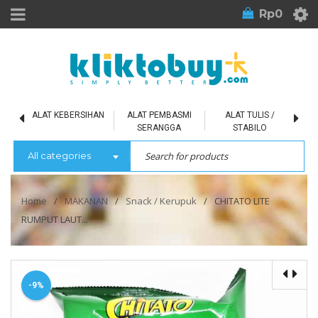
Rp
0
L
ALAT KEBERSIHAN
ALAT PEMBASMI
ALAT TULIS /
SERANGGA
STABILO
All categories
Home
/
MAKANAN
/
Snack / Kerupuk
/
CHITATO LITE
RUMPUT LAUT...
-9%