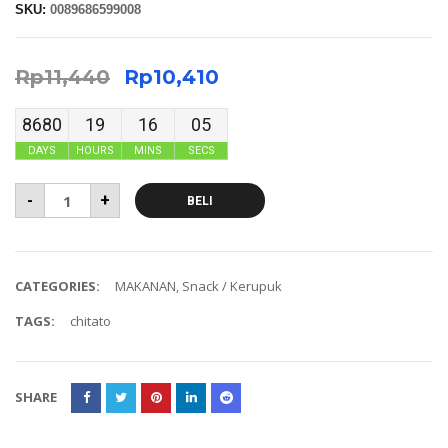
SKU:
0089686599008
Rp
11,440
Rp
10,410
8680
19
16
04
DAYS
HOURS
MINS
SECS
-
+
BELI
CATEGORIES:
MAKANAN
,
Snack / Kerupuk
TAGS:
chitato
SHARE