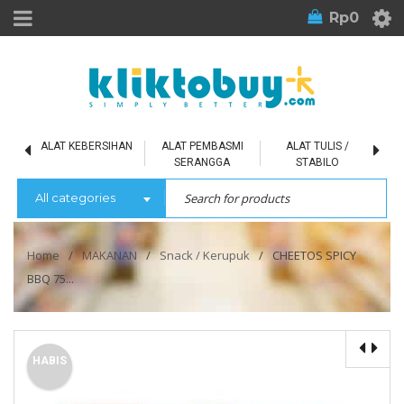
Rp
0
L
ALAT KEBERSIHAN
ALAT PEMBASMI
ALAT TULIS /
SERANGGA
STABILO
All categories
Home
/
MAKANAN
/
Snack / Kerupuk
/
CHEETOS SPICY
BBQ 75...
HABIS