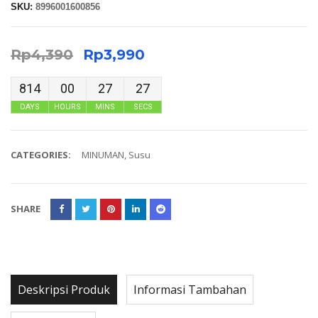
SKU:
8996001600856
Rp
4,390
Rp
3,990
814
00
27
27
DAYS
HOURS
MINS
SECS
CATEGORIES:
MINUMAN
,
Susu
SHARE
Deskripsi Produk
Informasi Tambahan