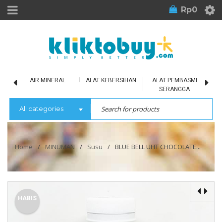
Rp
0
LU
AIR MINERAL
ALAT KEBERSIHAN
ALAT PEMBASMI
SERANGGA
All categories
Home
/
MINUMAN
/
Susu
/
BLUE BELL UHT CHOCOLATE...
HABIS