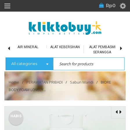
Rp
0
LU
AIR MINERAL
ALAT KEBERSIHAN
ALAT PEMBASMI
SERANGGA
All categories
Home
/
PERAWATAN PRIBADI
/
Sabun Mandi
/
BIORE
BODY FOAM LOVELY...
HABIS