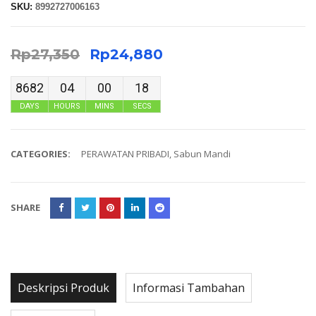
SKU:
8992727006163
Rp
27,350
Rp
24,880
8682
04
00
17
DAYS
HOURS
MINS
SECS
CATEGORIES:
PERAWATAN PRIBADI
,
Sabun Mandi
SHARE
Deskripsi Produk
Informasi Tambahan