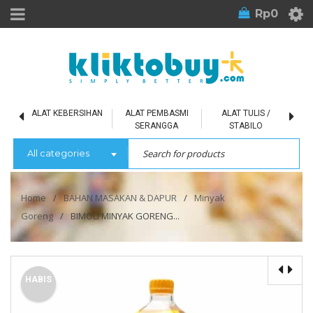
Rp
0
L
ALAT KEBERSIHAN
ALAT PEMBASMI
ALAT TULIS /
SERANGGA
STABILO
All categories
Home
/
BAHAN MASAKAN & DAPUR
/
Minyak
Goreng
/
BIMOLI MINYAK GORENG...
HABIS