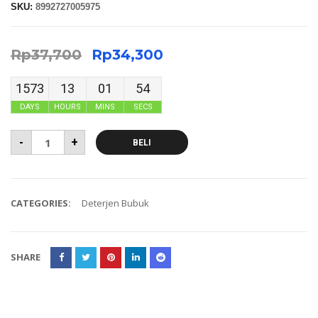
SKU:
8992727005975
Rp
37,700
Rp
34,300
1573
13
01
54
DAYS
HOURS
MINS
SECS
-
+
BELI
CATEGORIES:
Deterjen Bubuk
SHARE