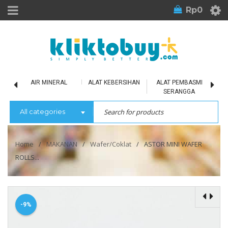
Rp
0
LU
AIR MINERAL
ALAT KEBERSIHAN
ALAT PEMBASMI
SERANGGA
All categories
Home
/
MAKANAN
/
Wafer/Coklat
/
ASTOR MINI WAFER
ROLLS...
-9%