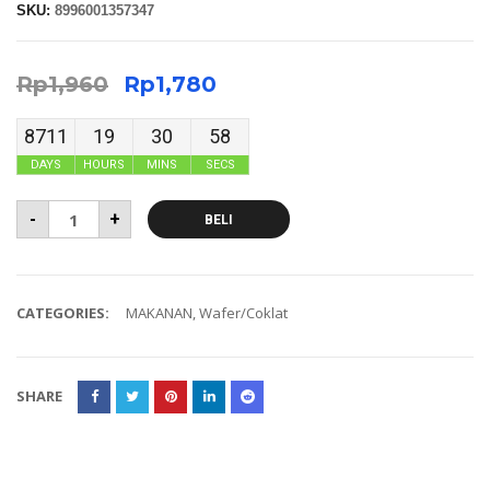
SKU:
8996001357347
Rp
1,960
Rp
1,780
8711
19
30
57
DAYS
HOURS
MINS
SECS
-
+
BELI
CATEGORIES:
MAKANAN
,
Wafer/Coklat
SHARE