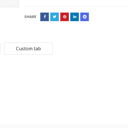
Rp
108,780
Rp
13,79
Rp
87,024
Rp
10,53
SHARE
MASKER SENSI 3- LAPIS HEADLOOP
Rp
93,850
Rp
22,2
Custom tab
Rp
18,23