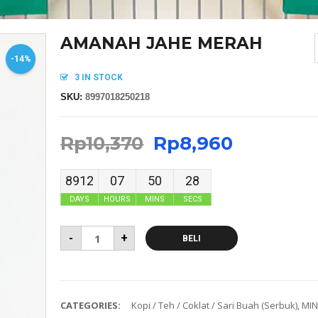
AMANAH JAHE MERAH
-14%
3 IN STOCK
SKU:
8997018250218
Rp
10,370
Rp
8,960
8912
07
50
27
DAYS
HOURS
MINS
SECS
-
+
BELI
CATEGORIES:
Kopi / Teh / Coklat / Sari Buah (Serbuk)
,
MI
MASKER SENSI HEADLOOP WANITA