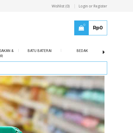
Wishlist (0)
Login or Register
0
Rp
0
SAKAN &
BATU BATERAI
BEDAK
BERAS
UR