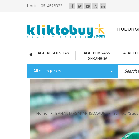
Hotline 0614578322
HUBUNGI
IR MINERAL
ALAT KEBERSIHAN
ALAT PEMBASMI
ALAT TUL
SERANGGA
All categories
Home
/
BAHAN MASAKAN & DAPUR
/
Sambal/Saus