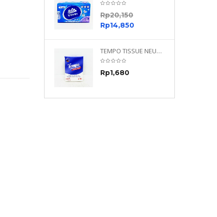
0
Rp
20,150
0
Rp
14,850
TEMPO NEUTRAL 4 PLY 480 PLY
TEMPO TISSUE NEUTRAL PETIT 4PLY
70
Rp
1,680
0