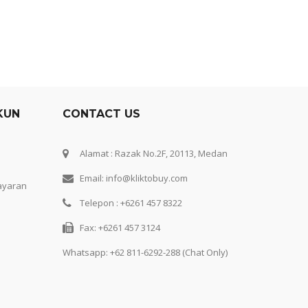
KUN
CONTACT US
Alamat : Razak No.2F, 20113, Medan
Email: info@kliktobuy.com
ayaran
Telepon : +6261 457 8322
Fax: +6261 457 3124
Whatsapp:
+62 811-6292-288 (Chat Only)