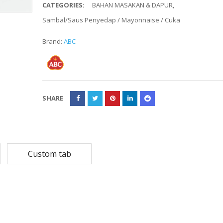
CATEGORIES:
BAHAN MASAKAN & DAPUR
,
Rp
108,780
Rp
13,79
Sambal/Saus Penyedap / Mayonnaise / Cuka
Rp
87,024
Rp
10,53
Brand:
ABC
MASKER SENSI 3- LAPIS HEADLOOP
Rp
93,850
Rp
22,2
Rp
18,23
SHARE
Custom tab