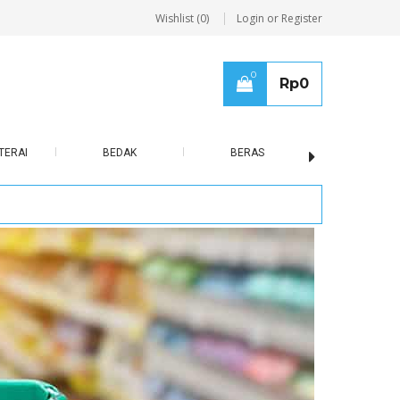
Wishlist (0)
Login or Register
0
Rp
0
TERAI
BEDAK
BERAS
BISCUIT / B