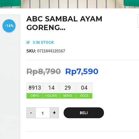
ABC SAMBAL AYAM
GORENG...
-14%
3 IN STOCK
SKU:
0711844120167
Rp
8,790
Rp
7,590
8913
14
29
04
DAYS
HOURS
MINS
SECS
-
+
BELI
MASKER SENSI HEADLOOP WANITA