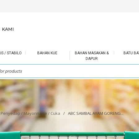
 KAMI
IS / STABILO
BAHAN KUE
BAHAN MASAKAN &
BATU BA
DAPUR
 Penyedap / Mayonnaise / Cuka
/
ABC SAMBAL AYAM GORENG...