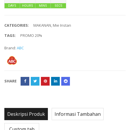
DAYS
HOURS
MINS
SECS
CATEGORIES:
MAKANAN
,
Mie Instan
TAGS:
PROMO 20%
Brand:
ABC
SHARE
Deskripsi Produk
Informasi Tambahan
Custom tab