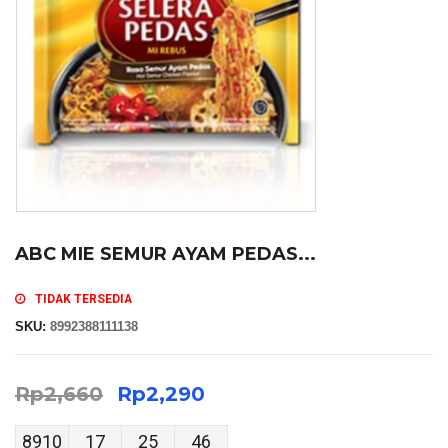
ABC MIE SEMUR AYAM PEDAS...
TIDAK TERSEDIA
SKU:
8992388111138
Rp
2,660
Rp
2,290
8910
17
25
45