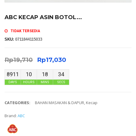
ABC KECAP ASIN BOTOL...
TIDAK TERSEDIA
SKU:
0711844115033
Rp
19,710
Rp
17,030
8911
10
18
34
DAYS
HOURS
MINS
SECS
CATEGORIES:
BAHAN MASAKAN & DAPUR
,
Kecap
Brand:
ABC