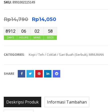
SKU:
8991002115149
Rp
14,790
Rp
14,050
8912
06
02
58
DAYS
HOURS
MINS
SECS
CATEGORIES:
Kopi / Teh / Coklat / Sari Buah (Serbuk)
,
MINUMAN
SHARE
Deskripsi Produk
Informasi Tambahan