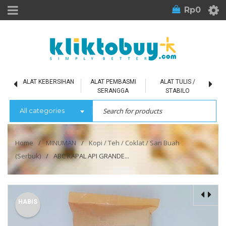
Rp
0
L
ALAT KEBERSIHAN
ALAT PEMBASMI
ALAT TULIS /
SERANGGA
STABILO
All categories
Home
/
MINUMAN
/
Kopi / Teh / Coklat / Sari Buah
(Serbuk)
/
ABC KAPAL API GRANDE...
HABIS